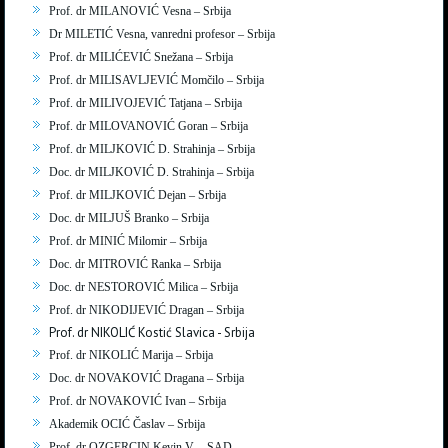
Prof. dr MILANOVIĆ Vesna – Srbija
Dr MILETIĆ Vesna, vanredni profesor – Srbija
Prof. dr MILIĆEVIĆ Snežana – Srbija
Prof. dr MILISAVLJEVIĆ Momčilo – Srbija
Prof. dr MILIVOJEVIĆ Tatjana – Srbija
Prof. dr MILOVANOVIĆ Goran – Srbija
Prof. dr MILJKOVIĆ D. Strahinja – Srbija
Doc. dr MILJKOVIĆ D. Strahinja – Srbija
Prof. dr MILJKOVIĆ Dejan – Srbija
Doc. dr MILJUŠ Branko – Srbija
Prof. dr MINIĆ Milomir – Srbija
Doc. dr MITROVIĆ Ranka – Srbija
Doc. dr NESTOROVIĆ Milica – Srbija
Prof. dr NIKODIJEVIĆ Dragan – Srbija
Prof. dr NIKOLIĆ Kostić Slavica - Srbija
Prof. dr NIKOLIĆ Marija – Srbija
Doc. dr NOVAKOVIĆ Dragana – Srbija
Prof. dr NOVAKOVIĆ Ivan – Srbija
Akademik OCIĆ Časlav – Srbija
Prof. dr OZGERCIN Kevin V. – SAD