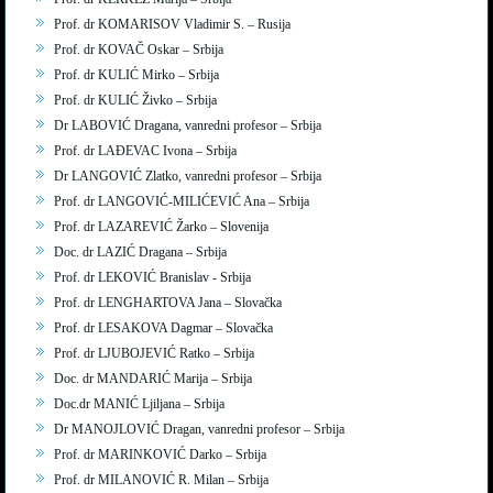
Prof. dr KOMARISOV Vladimir S. – Rusija
Prof. dr KOVAČ Oskar – Srbija
Prof. dr KULIĆ Mirko – Srbija
Prof. dr KULIĆ Živko – Srbija
Dr LABOVIĆ Dragana, vanredni profesor – Srbija
Prof. dr LAĐEVAC Ivona – Srbija
Dr LANGOVIĆ Zlatko, vanredni profesor – Srbija
Prof. dr LANGOVIĆ-MILIĆEVIĆ Ana – Srbija
Prof. dr LAZAREVIĆ Žarko – Slovenija
Doc. dr LAZIĆ Dragana – Srbija
Prof. dr LEKOVIĆ Branislav - Srbija
Prof. dr LENGHARTOVA Jana – Slovačka
Prof. dr LESAKOVA Dagmar – Slovačka
Prof. dr LJUBOJEVIĆ Ratko – Srbija
Doc. dr MANDARIĆ Marija – Srbija
Doc.dr MANIĆ Ljiljana – Srbija
Dr MANOJLOVIĆ Dragan, vanredni profesor – Srbija
Prof. dr MARINKOVIĆ Darko – Srbija
Prof. dr MILANOVIĆ R. Milan – Srbija