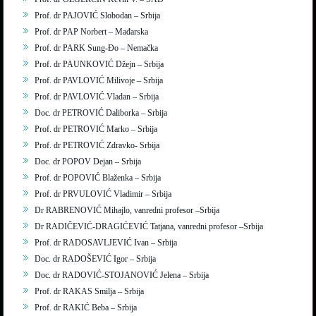
Prof. dr PAJOVIĆ Slobodan – Srbija
Prof. dr PAP Norbert – Mađarska
Prof. dr PARK Sung-Đo – Nemačka
Prof. dr PAUNKOVIĆ Džejn – Srbija
Prof. dr PAVLOVIĆ Milivoje – Srbija
Prof. dr PAVLOVIĆ Vladan – Srbija
Doc. dr PETROVIĆ Daliborka – Srbija
Prof. dr PETROVIĆ Marko – Srbija
Prof. dr PETROVIĆ Zdravko- Srbija
Doc. dr POPOV Dejan – Srbija
Prof. dr POPOVIĆ Blaženka – Srbija
Prof. dr PRVULOVIĆ Vladimir – Srbija
Dr RABRENOVIĆ Mihajlo, vanredni profesor –Srbija
Dr RADIČEVIĆ-DRAGIĆEVIĆ Tatjana, vanredni profesor –Srbija
Prof. dr RADOSAVLJEVIĆ Ivan – Srbija
Doc. dr RADOŠEVIĆ Igor – Srbija
Doc. dr RADOVIĆ-STOJANOVIĆ Jelena – Srbija
Prof. dr RAKAS Smilja – Srbija
Prof. dr RAKIĆ Beba – Srbija