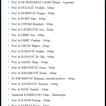
Prof. dr DE MONSERAT LJAJRO Marija – Argentina
Prof. dr DUGALIĆ Veroljub – Srbija
Prof. dr ĐURĐEVIĆ Dragan – Srbija
Doc. dr ĐURIĆ Zlata – Srbija
Prof. dr ETINSKI Rodoljub – Srbija
Prof. dr GAVRILOVIĆ Ana – Srbija
Doc. dr GRBIĆ Ana – Srbija
Prof. dr GRBIĆ Vladimir – Srbija
Prof. dr GRUJIĆ Biljana – Srbija
Prof. dr ISAKOVIĆ Smiljka – Srbija
Prof. dr IVANOVIĆ M. Olja – Srbija
Prof. dr JAKŠIĆ Dejan – Srbija
Prof. dr JEROTIJEVIĆ Zoran – Srbija
Prof. dr JOKSIMOVIĆ Dušan – Srbija
Dr JOKSIMOVIĆ Marijana, vanredni profesor – Srbija
Prof. dr JOVANOVIĆ Tomislav – Srbija
Doc. dr JOVIĆ Vojislav – Srbija
Akademik KAMBOVSKI Vlado – Makedonija
Prof. dr KAPOR Predrag – Srbija
Prof. dr KERKEZ Marija – Srbija