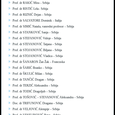
Prof. dr RAKIĆ Mira – Srbija
Prof. dr RISTIĆ Lela– Srbija
Prof. dr RIZNIĆ Dejan – Srbija
Prof. dr SALVATORE Dominik – Italija
Prof. dr SIMIĆ Nataša, vanredni profesor – Srbija
Prof. dr STANKOVIĆ Sanja – Srbija
Prof. dr STEFANOVIĆ Vidoje – Srbija
Prof. dr STEVANOVIĆ Tatjana – Srbija
Prof. dr STOJANOVIĆ Biljana – Srbija
Prof. dr STOJANOVIĆ Vladica – Srbija
Prof. dr ŠANARON Žan Žak – Francuska
Prof. dr ŠARIĆ Branko – Srbija
Prof. dr ŠKULIĆ Milan – Srbija
Prof. dr TANČIĆ Dragan – Srbija
Prof. dr TERZIĆ Aleksandra – Srbija
Prof. dr TODIĆ Dragoljub – Srbija
Prof. dr TOŠOVIĆ – STEVANOVIĆ Aleksandra – Srbija
Doc. dr TRIFUNOVIĆ Dragana – Srbija
Prof. dr VELJOVIĆ Alempije – Srbija